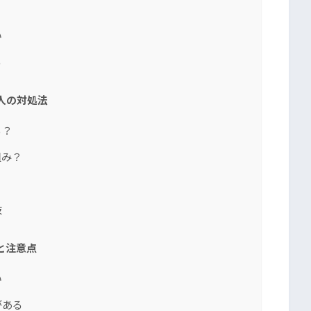
い
る
人の対処法
る？
組み？
肢
と注意点
い
がある