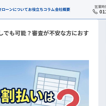
営業時間 
介
ローンについて
お役立ちコラム
会社概要
01
しでも可能？審査が不安な方におす