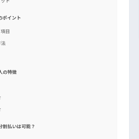
リット
のポイント
る項目
方法
人の特徴
合
合
分割払いは可能？