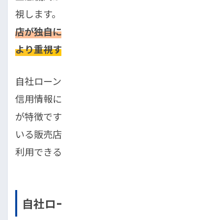
視します。一方、自社ローンは、
中古車販売
店が独自に審査を行い、現在の支払い能力を
より重視する
点が決定的に違います。
自社ローンでは、金融機関を介さないため、
信用情報に傷があっても審査に通りやすいの
が特徴です。ただし、自社ローンを提供して
いる販売店は限られており、すべての店舗で
利用できるわけではありません。
自社ローンを利用する際の注意点