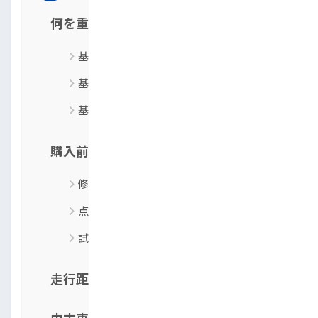
何を重視する？車種選びの判断基準3つ
基準1：車の用途に合わせて選ぶ
基準2：維持費で選ぶ
基準3：安全性で選ぶ
購入前に必ず車両の状態を確認
修復歴の有無
点検記録簿
試乗時の異音・違和感
走行距離・年式の失敗しない目安
中古車購入で「ローン審査に落ちるか