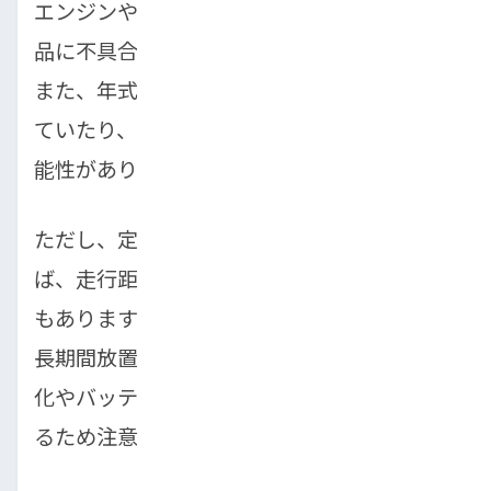
エンジンやミッション、足回りなどの主要部
品に不具合が出やすくなるとされています。
また、年式が古すぎると、安全装備が不足し
ていたり、部品の劣化が進んでいたりする可
能性があります。
ただし、定期的に整備されている車であれ
ば、走行距離が多少多くても問題ないケース
もあります。逆に、走行距離が少なくても、
長期間放置されていた車は、ゴムパーツの劣
化やバッテリーの消耗が進んでいることがあ
るため注意が必要です。