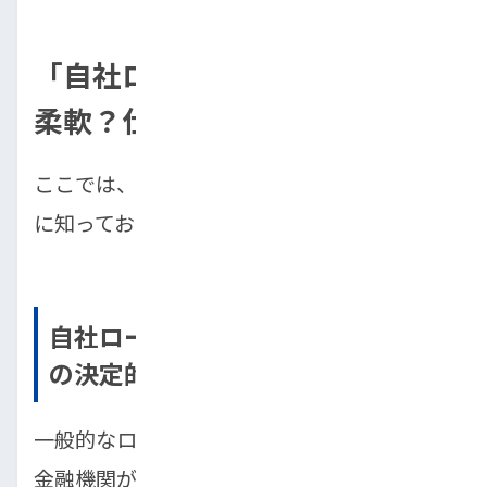
「自社ローン」は本当に審査が
柔軟？仕組みと注意点
ここでは、自社ローンの特徴と、利用する際
に知っておくべきポイントを解説します。
自社ローンと一般的な自動車ローン
の決定的な違い
一般的なローンは、銀行や信販会社といった
金融機関が審査を行い、過去の信用情報を重