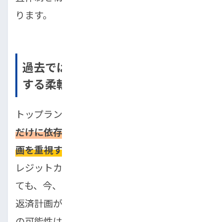
ります。
過去ではなく「今」のあなたを評価
する柔軟な審査体制
トップランの最大の特徴は、
過去の信用情報
だけに依存せず、現在の収入状況や支払い計
画を重視する
審査体制です。たとえ過去にク
レジットカードの支払いが遅れたことがあっ
ても、今、安定した収入があり、無理のない
返済計画が立てられるのであれば、審査通過
の可能性は十分にあります。