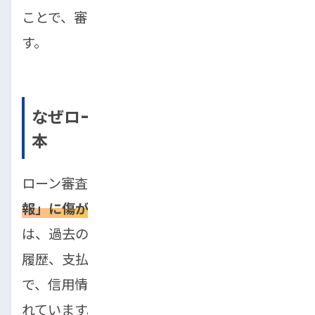
ことで、審査通過の可能性は大きく高まりま
す。
なぜローン審査に落ちる？審査の基
本
ローン審査に落ちる主な原因は、
「信用情
報」に傷がついている
ことです。信用情報と
は、過去のクレジットカードやローンの利用
履歴、支払い状況などが記録されたデータ
で、信用情報機関(CIC、JICCなど)に管理さ
れています。