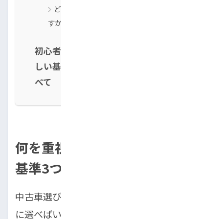
どれくらいの予算を考えておくと良いで
すか？
初心者でも失敗しない中古車選びは「正
しい基準」と「安心できる買い方」がす
べて
何を重視する？車種選びの判断
基準3つ
中古車選びで最初につまずくのが「何を基準
に選べばいいのか分からない」という問題で