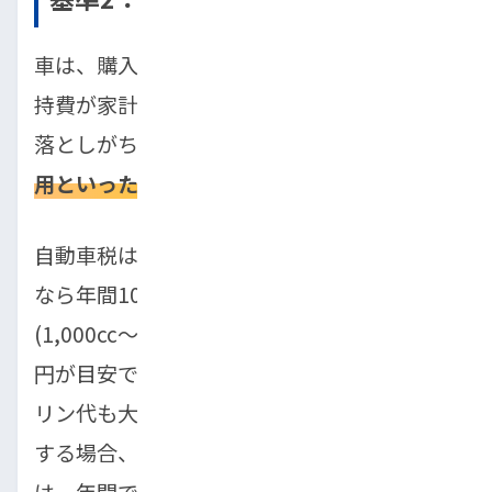
車は、購入時の価格だけでなく、購入後の維
持費が家計に大きく影響します。初心者が見
落としがちなのが、
自動車税、燃費、車検費
用といったランニングコスト
です。
自動車税は排気量によって変わり、軽自動車
なら年間10,800円、コンパクトカー
(1,000cc〜1,500cc)なら30,500円〜34,500
円が目安です。また、燃費性能によってガソ
リン代も大きく変わります。年間1万km走行
する場合、燃費20km/Lの車と10km/Lの車で
は、年間で約8万円もの差が生まれることも