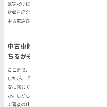
数字だけにとらわれず、点検記録簿や車両の
状態を総合的に判断することが、失敗しない
中古車選びのコツです。
中古車購入で「ローン審査に落
ちるかも」と不安な方へ
ここまで、車の選び方について解説してきま
したが、「ローン審査に通るかどうか」を不
安に感じている方も多いのではないでしょう
か。しかし、諦める必要はありません。ロー
ン審査の仕組みを理解し、適切な対策を取る