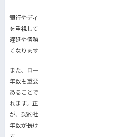
銀行やディーラーローンでは、この信用情報
を重視して審査を行うため、過去に支払いの
遅延や債務整理の履歴があると、審査が厳し
くなります。
また、ローン審査では、申込者の年収と勤続
年数も重要な判断材料です。安定した収入が
あることで、毎月の返済能力があると判断さ
れます。正社員や公務員は有利とされます
が、契約社員やアルバイトの場合でも、勤続
年数が長ければ審査に通る可能性はありま
す。