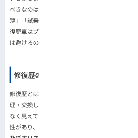
べきなのは、「修復歴の有無」「点検記録
簿」「試乗時の異音・違和感」です。特に修
復歴車はプロでも判断が難しいため、初心者
は避けるのが無難です。
修復歴の有無
修復歴とは、車の骨格部分(フレーム)を修
理・交換した履歴のことです。外見上は問題
なく見えても、内部の構造が歪んでいる可能
性があり、
走行中の安定性や安全性に影響を
及ぼすリスク
があります。