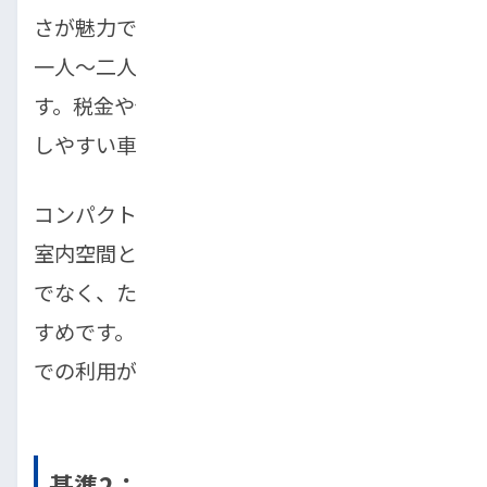
さが魅力で、狭い道が多い街中での運転や、
一人〜二人での移動がメインの方に最適で
す。税金や保険料も安く、初心者が最も維持
しやすい車種といえます。
コンパクトカーは、軽自動車よりも少し広い
室内空間と安定性を備えています。通勤だけ
でなく、たまに遠出もしたいという方におす
すめです。また、ミニバンは、家族や複数人
での利用が多い方に向いています。
基準2：維持費で選ぶ