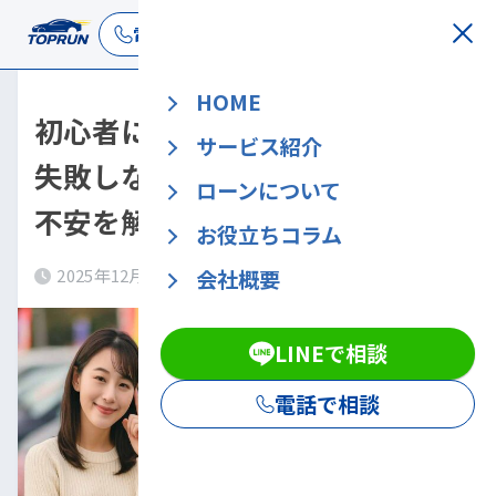
LINEで相談
電話で相談
HOME
初心者におすすめの中古車は？
サービス紹介
失敗しない選び方と審査落ちの
ローンについて
不安を解消する方法
お役立ちコラム
会社概要
2025年12月12日
2026年7月30日
LINEで相談
電話で相談