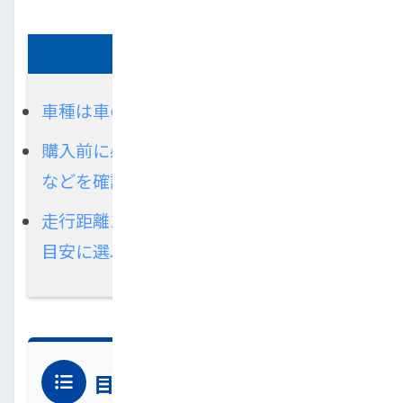
この記事の要約
車種は車の用途や維持費、安全性で選ぶ
購入前に必ず修復歴の有無や点検記録簿
などを確認
走行距離10万km未満、年式10年以内を
目安に選ぶのがおすすめ
目次