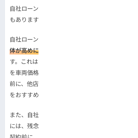
自社ローンは便利な反面、いくつかの注意点
もあります。
自社ローンでは、金利の代わりに
車両価格自
体が高めに設定されている
ケースがありま
す。これは、販売店がリスクを負う分、利益
を車両価格に上乗せしているためです。購入
前に、他店の同じ車種と価格を比較すること
をおすすめします。
また、自社ローンを提供している販売店の中
には、残念ながら悪質な業者も存在します。
契約前に、口コミや実績を確認し、信頼でき