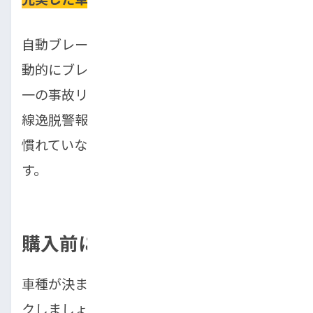
自動ブレーキは、前方の障害物を検知して自
動的にブレーキをかけてくれる機能で、万が
一の事故リスクを大幅に下げます。また、車
線逸脱警報やバックモニターなども、運転に
慣れていない初心者にとって心強い味方で
す。
購入前に必ず車両の状態を確認
車種が決まったら、次は車両の状態をチェッ
クしましょう。初心者の方が最優先で確認す