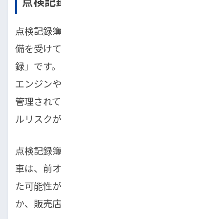
点検記録簿
点検記録簿は、その車が過去にどのような整
備を受けてきたかを示す「車の健康診断記
録」です。定期的に点検を受けている車は、
エンジンやブレーキなどの重要部品が適切に
管理されている証拠であり、
購入後のトラブ
ルリスクが低い
といえます。
点検記録簿がない車や、整備履歴が不明瞭な
車は、前オーナーがメンテナンスを怠ってい
た可能性があります。そのような車は避ける
か、販売店に詳しい説明を求めましょう。