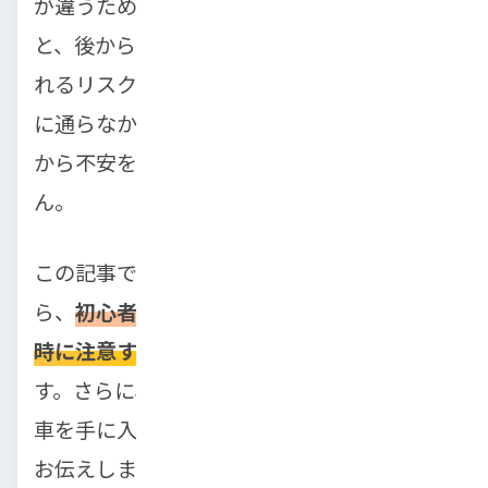
が違うため、価格の安さだけで選んでしまう
と、後から思わぬ修理費やトラブルに悩まさ
れるリスクがあります。さらに「ローン審査
に通らなかったらどうしよう…」と、購入前
から不安を抱えている方も少なくありませ
ん。
この記事では、中古車選びのプロの視点か
ら、
初心者でも失敗しない車の選び方と購入
時に注意すべき点
を分かりやすく解説しま
す。さらに、ローン審査に不安がある方でも
車を手に入れられる方法についても具体的に
お伝えします。