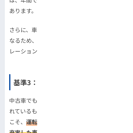
あります。
さらに、車検費用や保険料も車種によって異
なるため、購入前に総合的な維持費をシミュ
レーションしておくことが重要です。
基準3：安全性で選ぶ
中古車でも、最近の車には安全装備が搭載さ
れているものが増えています。初心者だから
こそ、
運転をサポートしてくれる安全装備が
充実した車
を選ぶと安心です。