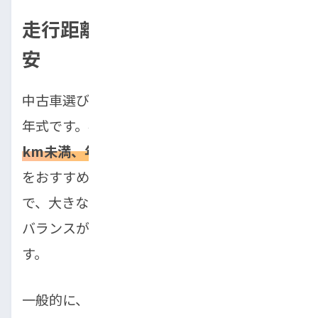
走行距離・年式の失敗しない目
安
中古車選びで特に気になるのが、走行距離と
年式です。初心者の方は、
「走行距離10万
km未満、年式10年以内」を目安に選ぶ
こと
をおすすめします。この目安内で選ぶこと
で、大きな故障リスクを抑え、価格と品質の
バランスが取れた車を見つけやすくなりま
す。
一般的に、走行距離が10万kmを超えると、