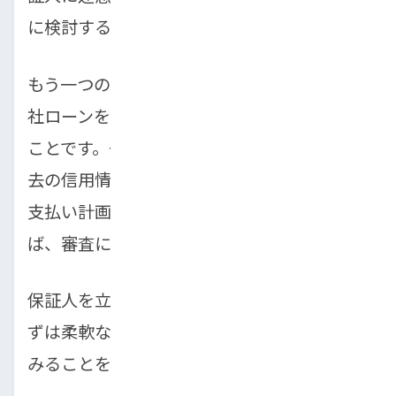
に検討する必要があります。
もう一つの選択肢は、柔軟な審査が特徴の自
社ローンを取り扱っている販売店を利用する
ことです。一般的な金融機関とは異なり、過
去の信用情報だけでなく、現在の収入状況や
支払い計画を重視してくれる販売店であれ
ば、審査に通る可能性が大きく広がります。
保証人を立てるのが難しいと感じるなら、ま
ずは柔軟な審査体制を持つ販売店に相談して
みることをおすすめします。