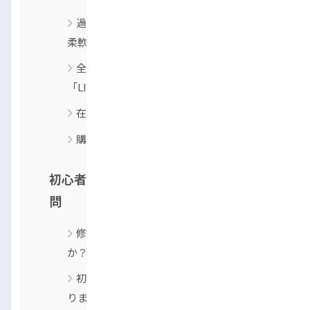
過去ではなく「今」のあなたを評価する
柔軟な審査体制
全国から購入可能！相談から契約まで
「LINEで完結」する手軽さ
在庫にない車はオークション買い付け
購入後のアフターサポートもLINEで完結
初心者におすすめの中古車でよくある質
問
修復歴のある車は避けたほうがいいです
か？
初心者に向いている中古車のタイプはあ
りますか？