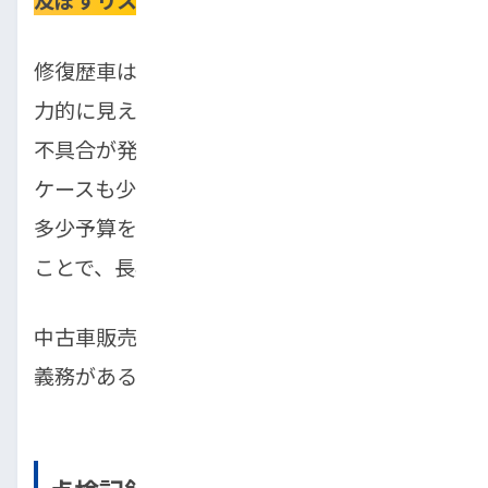
修復歴車は価格が安く設定されているため魅
力的に見えますが、購入後に予期せぬ故障や
不具合が発生し、結果的に修理費用がかさむ
ケースも少なくありません。初心者の方は、
多少予算を上げてでも修復歴なしの車を選ぶ
ことで、長期的な安心を得られます。
中古車販売店では、修復歴の有無を明示する
義務があるため、必ず確認しましょう。