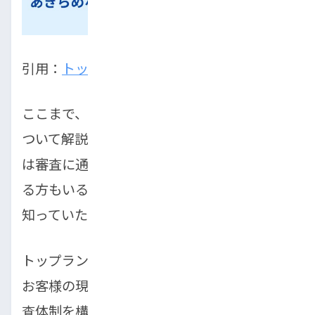
引用：
トップラン
ここまで、中古車の選び方とローンの不安に
ついて解説してきましたが、「それでも自分
は審査に通らないかもしれない」と感じてい
る方もいるかもしれません。そんな方にこそ
知っていただきたいのが、トップランです。
トップランは、複数のローン会社と提携し、
お客様の現在の収入状況を重視する柔軟な審
査体制を構築しており、
柔軟な独自審査
があ