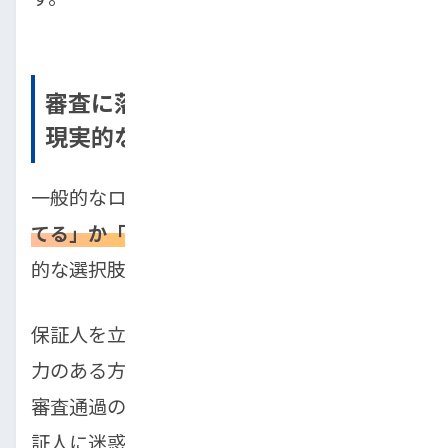
審査に落ちた後でも車を買う2つの
現実的な選択肢
一般的なローンが難しい場合、
「保証人を立
てる」か「自社ローンを利用する」
のが現実
的な選択肢です。
保証人を立てる場合、親や配偶者など、信用
力のある方に保証人になってもらうことで、
審査通過の可能性が高まります。ただし、保
証人に迷惑をかけるリスクもあるため、慎重