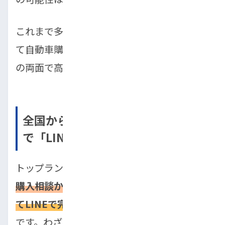
これまで多くの利用者が、トップランを通じ
て自動車購入を実現しており、信頼性と実績
の両面で高い評価を受けています。
全国から購入可能！相談から契約ま
で「LINEで完結」する手軽さ
トップランの実店舗は埼玉県にありますが、
購入相談から契約、アフターサポートまで全
てLINEで完結し、全国どこへでも納車が可能
です。わざわざ店舗に足を運ぶ必要がなく、