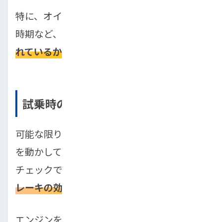
特に、オイル交換やタイミングベルトの交換
時期など、
重要な消耗品の交換履歴が記録さ
れているかを確認
することが大切です。
試乗時の異音・違和感
可能な限り、購入前に試乗をして、実際に車
を動かしてみることが重要です。初心者でも
チェックできるポイントは、
エンジン音、ブ
レーキの効き、ハンドル操作
です。
エンジンをかけたときに異常な音(ガラガ