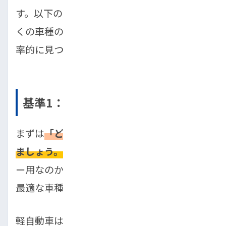
す。以下のポイントを押さえることで、数多
くの車種の中から、あなたに最適な一台を効
率的に見つけることができます。
基準1：車の用途に合わせて選ぶ
まずは
「どんなシーンで車を使うか」を考え
ましょう。
通勤メインなのか、週末のレジャ
ー用なのか、家族での移動なのかによって、
最適な車種は大きく変わります。
軽自動車は、燃費の良さと小回りの効きやす