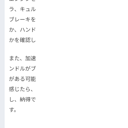
ラ、キュルキュルといった音)がしないか、
ブレーキを踏んだときにキーキーと鳴らない
か、ハンドルを切ったときにスムーズに動く
かを確認しましょう。
また、加速時や停車時に車体が揺れたり、ハ
ンドルがブレたりする場合は、足回りに問題
がある可能性があります。少しでも違和感を
感じたら、遠慮せず販売店のスタッフに質問
し、納得できるまで確認することが大切で
す。