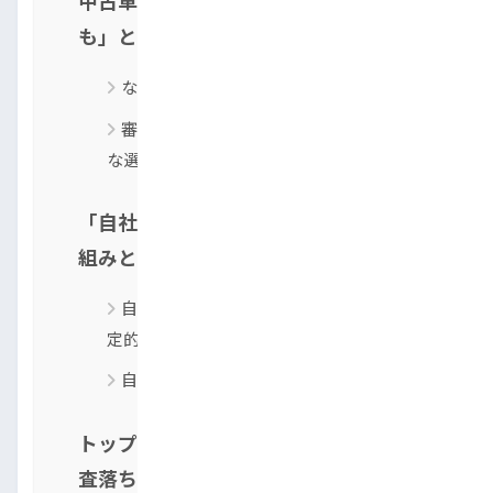
も」と不安な方へ
なぜローン審査に落ちる？審査の基本
審査に落ちた後でも車を買う2つの現実的
な選択肢
「自社ローン」は本当に審査が柔軟？仕
組みと注意点
自社ローンと一般的な自動車ローンの決
定的な違い
自社ローンを利用する際の注意点
トップランは柔軟な独自審査！他社で審
査落ちした方にもおすすめ