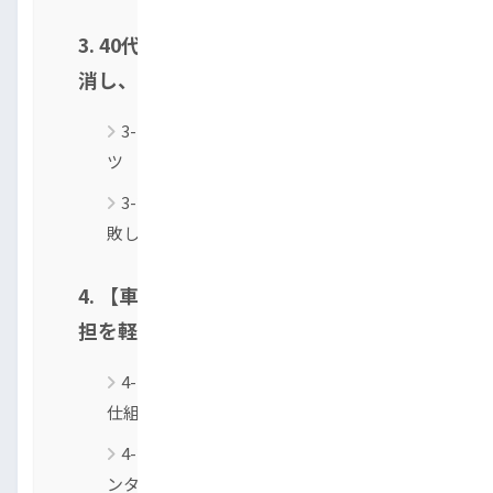
3. 40代が抱えるローン審査の不安を解
消し、お得に買う方法
3-1. ローン審査に通りやすくなる4つのコ
ツ
3-2. 新車よりお得！「中古車」購入で失
敗しないための全知識
4. 【車が買えないあなたへ】月々の負
担を軽くする新しい車の乗り方
4-1. 月々1万円台から！「カーリース」の
仕組みと注意点
4-2. 必要な時だけ！「カーシェア」「レ
ンタカー」の賢い使い分け