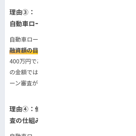
理由③：「年収の半分」が目安？厳しい
自動車ローンの現実
自動車ローン審査では一般的に
年収の半分が
融資額の目安
とされています。例えば、年収
400万円であれば200万円が目安ですが、こ
の金額では新車購入は難しいことが多く、ロ
ーン審査が厳しい現実があります。
理由④：他の借り入れが影響？ローン審
査の仕組み
自動車ローン審査においては、住宅ローンや