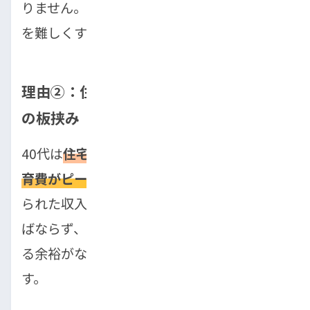
りません。この価格上昇が40代にとって購入
を難しくする大きな壁となっています。
理由②：住宅ローンや子どもの教育費と
の板挟み
40代は
住宅ローンの返済に加え、子どもの教
育費がピークを迎える時期
でもあります。限
られた収入から多くの固定費を負担しなけれ
ばならず、車を購入するための資金を捻出す
る余裕がなくなるケースが多くなっていま
す。