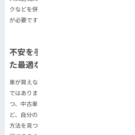
クなどを併用し、生活の利便性を高める工夫
が必要です。
不安を手放して、あなたに合っ
た最適なカーライフを！
車が買えない不安は決してあなただけの問題
ではありません。40代の経済状況を踏まえつ
つ、中古車購入やカーリース、カーシェアな
ど、自分の生活スタイルや経済状況に最適な
方法を見つけることで、その不安は確実に解