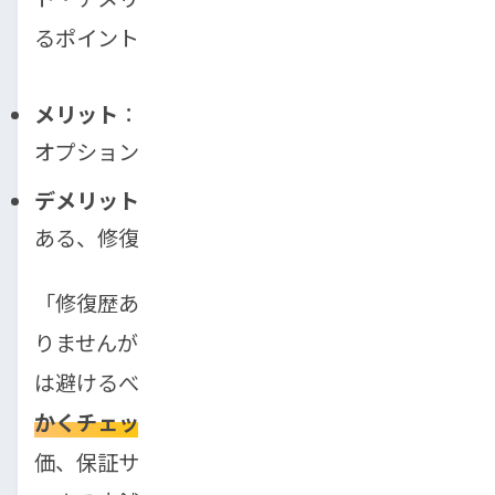
るポイントを紹介します。
メリット
：価格が安い、減価償却が少ない、
オプション装備が充実している。
デメリット
：保証期間が短い、故障リスクが
ある、修復歴車のリスク。
「修復歴あり」の車は完全に避ける必要はあ
りませんが、フレーム修正歴など深刻なもの
は避けるべきです。購入時は、
車の履歴を細
かくチェック
しましょう。口コミや第三者評
価、保証サービスなどを十分に確認し、信頼