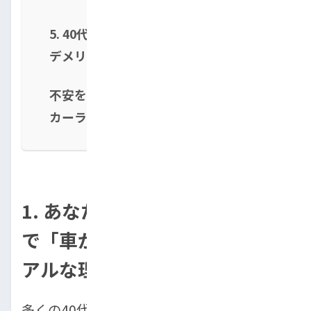
5. 40代で車なし生活を送るメリット・
デメリット
不安を手放して、あなたに合った最適な
カーライフを！
1. あなただけじゃない！40代
で「車が買えない」と感じるリ
アルな理由
多くの40代が「車が買えない」と悩んでいま