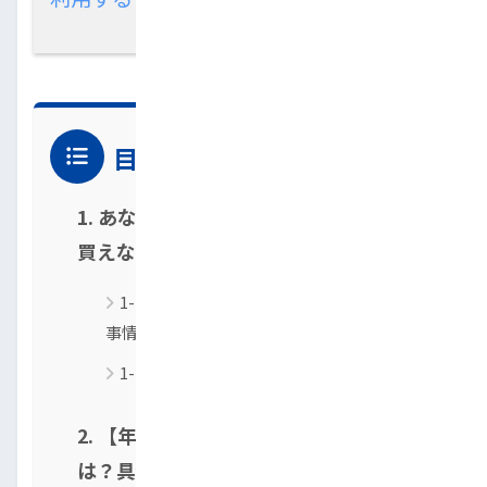
目次
1. あなただけじゃない！40代で「車が
買えない」と感じるリアルな理由
1-1. 【データで見る】40代のリアルな懐
事情
1-2. なぜ買えない？考えられる5つの壁
2. 【年収別】無理なく買える車の価格帯
は？具体的な車種も紹介！