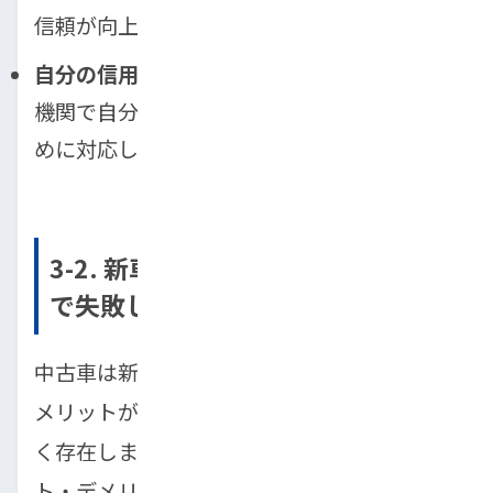
信頼が向上します。
自分の信用情報を開示してみよう
：信用情報
機関で自分の状況を確認し、問題があれば早
めに対応しましょう。
3-2. 新車よりお得！「中古車」購入
で失敗しないための全知識
中古車は新車より大幅にコストを抑えられる
メリットがありますが、購入時の注意点も多
く存在します。ここでは中古車購入のメリッ
ト・デメリットを徹底比較し、安心して選べ