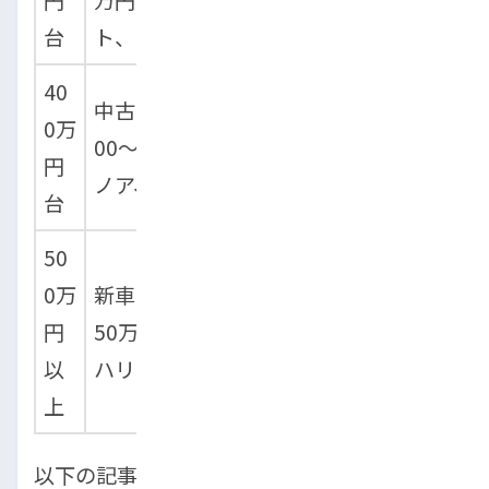
台
ト、トヨタ・ヴィッツ
40
中古SUVやミニバン（予算1
0万
00～250万円）例：トヨタ・
円
ノア、ホンダ・ヴェゼル
台
50
0万
新車SUVやミニバン（予算2
円
50万円以上）例：トヨタ・
以
ハリアー、マツダ・CX-8
上
以下の記事では、
ハイエースを自社ローンで