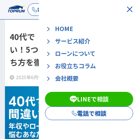
LINEで相談
電話で相談
HOME
40代で「車が買えない」は間違
サービス紹介
い！5つの解決策と最適な車の持
ローンについて
ち方を徹底解説
お役立ちコラム
会社概要
2025年6月9日
2025年8月26日
LINEで相談
電話で相談