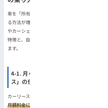
車を「所有する」以外にも、賢く車を利用す
る方法が増えています。ここではカーリース
やカーシェア、レンタカーといった選択肢の
特徴と、自分に適した利用法を詳しく紹介し
ます。
4-1. 月々1万円台から！「カーリー
ス」の仕組みと注意点
カーリースは
頭金不要で、税金や車検費用も
月額料金に含まれている
ため、初期費用を抑