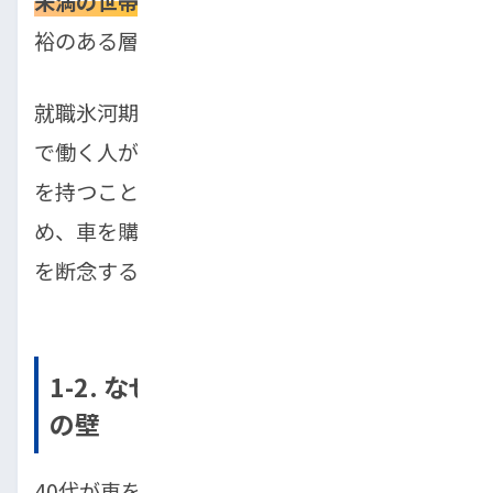
未満の世帯が約30％
を占めており、決して余
裕のある層ばかりではありません。
就職氷河期世代は特に非正規雇用や派遣など
で働く人が多く、安定した収入や十分な貯蓄
を持つことが難しくなっています。そのた
め、車を購入する経済的余裕が持てず、購入
を断念するケースも珍しくありません。
1-2. なぜ買えない？考えられる5つ
の壁
40代が車を買えない背景にはさまざまな理由