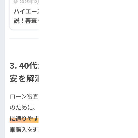
2025年12月11日
ハイエースの自社ローンについて徹底解
説！審査を通過するコツとは？
3. 40代が抱えるローン審査の不
安を解消し、お得に買う方法
ローン審査が不安で購入をためらっている方
のために、具体的な対策を解説します。
審査
に通りやすくなる方法
を知り、自信を持って
車購入を進めましょう。