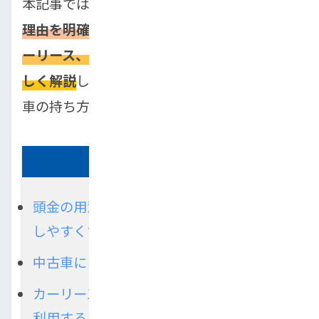
本記事では、
「車が買えない」と感じている
理由を明確にし、新車だけでなく中古車やカ
ーリース、カーシェアなど多様な選択肢を詳
しく解説
します。最後には、あなたに最適な
車の持ち方が必ず見つかります。
この記事の要約
頭金の用意・借入額を見直すと審査通過
しやすくする
中古車にしてローン借入額を抑える
カーリース・カーシェア・レンタカーを
利用する