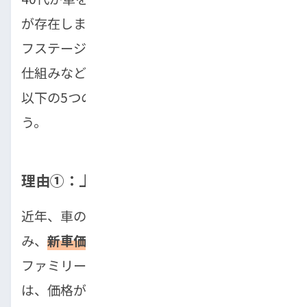
が存在します。収入や貯金だけでなく、ライ
フステージにおける特有の課題や、ローンの
仕組みなど多角的に考える必要があります。
以下の5つの理由を詳しく見ていきましょ
う。
理由①：上がり続ける新車の価格
近年、車の安全性能や先進技術の搭載が進
み、
新車価格が大幅に上昇
しています。特に
ファミリー向けのミニバンや人気のSUVで
は、価格が300万円を超えることも珍しくあ