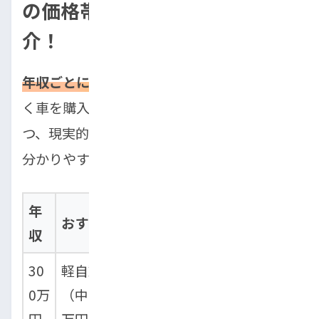
の価格帯は？具体的な車種も紹
介！
年収ごとに適正な予算を知る
ことで、無理な
く車を購入できます。中古車も視野に入れつ
つ、現実的な選択肢を具体的な車種とともに
分かりやすく表で整理しました。
年
おすすめの車種・価格帯
収
30
軽自動車、コンパクトカー
0万
（中古車中心、予算50～150
円
万円）例：ダイハツ・タン