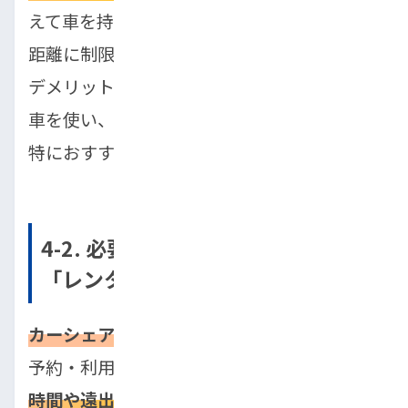
えて車を持つことが可能です。しかし、走行
距離に制限があり、中途解約が難しいという
デメリットもあります。普段から通勤などで
車を使い、月々の費用を一定に保ちたい人に
特におすすめです。
4-2. 必要な時だけ！「カーシェア」
「レンタカー」の賢い使い分け
カーシェアは短時間の利用に便利
で、手軽に
予約・利用できます。一方、
レンタカーは長
時間や遠出の際に経済的
です。