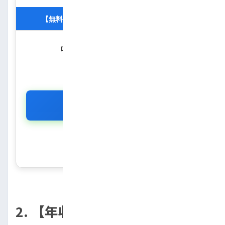
【無料】10秒で分かる！自社ローン審査診断
ローン審査に通るか不安な方へ。
あなたの通過確率を
匿名・無料
で診断します。
診断をスタートする
※所要時間わずか10秒・個人情報不要
2. 【年収別】無理なく買える車