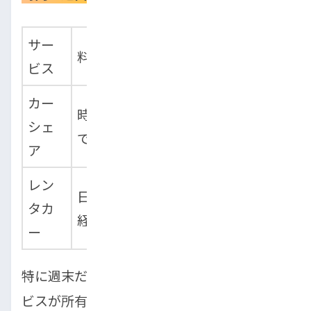
サー
おすすめの利
料金
手軽さ
ビス
用シーン
カー
時間単位
非常に
買い物や短時
シェ
で安価
手軽
間利用
ア
レン
日単位で
やや手
旅行や長時間
タカ
経済的
間あり
利用
ー
特に週末だけ車を使う人には、これらのサー
ビスが所有よりも経済的です。自分のライフ