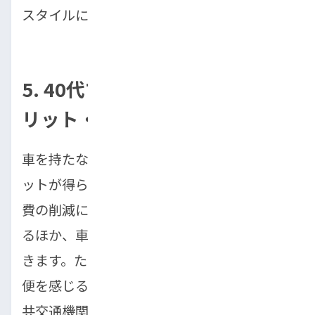
スタイルに合った使い方を選びましょう。
5. 40代で車なし生活を送るメ
リット・デメリット
車を持たないことで、経済的・時間的なメリ
ットが得られます。維持費や駐車場代、燃料
費の削減により経済的負担が大幅に軽減され
るほか、車の維持管理にかかる時間も節約で
きます。ただし、交通の便が悪い地域では不
便を感じる可能性があります。その場合は公
共交通機関の定期券活用や自転車・原付バイ