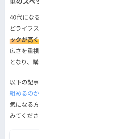
車のスペックが上がった
40代になると、家族の人数や趣味の多様化な
どライフスタイルが変化し、
求める車のスペ
ックが高くなります
。特に安全性や快適性、
広さを重視すると、結果的に購入費用が高額
となり、購入のハードルが一層上がります。
以下の記事では、
専業主婦でも車のローンは
組めるのか
について詳しく解説しています。
気になる方はぜひこちらの記事も参考にして
みてください。