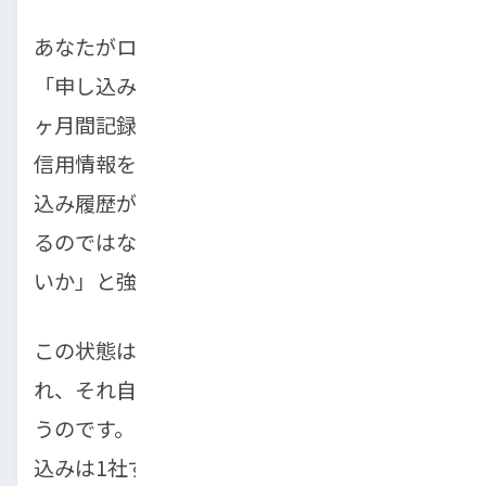
あなたがローンに申し込んだという事実は、
「申し込み情報」として信用情報機関に約6
ヶ月間記録されます。審査担当者があなたの
信用情報を照会した際、短期間に多数の申し
込み履歴があると、「よほどお金に困ってい
るのではないか」「他社で断られたのではな
いか」と強く警戒されます。
この状態は俗に「申し込みブラック」と呼ば
れ、それ自体が審査落ちの理由になってしま
うのです。審査に不安がある場合でも、申し
込みは1社ずつ慎重に行う必要があります。