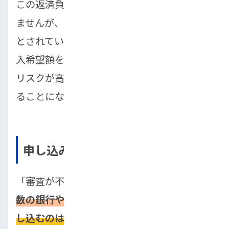
この返済負担率の明確な基準は公表されてい
ませんが、一般的に25%〜35%が上限の目安
とされています。この比率を超えるような借
入希望額を提示すると、「返済が困難になる
リスクが高い」と判断され、審査が見送られ
ることになります。
申し込みブラックになっている
「審査が不安だから」といって、
短期間に複
数の銀行や信販会社のローンに立て続けに申
し込むのは逆効果
です。