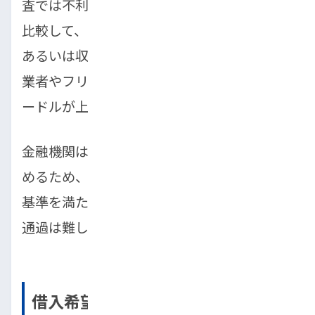
査では不利になりがちです。また、正社員と
比較して、パート、アルバイト、派遣社員、
あるいは収入が不安定と見なされがちな自営
業者やフリーランスは、それだけで審査のハ
ードルが上がることがあります。
金融機関は「継続的かつ安定的な収入」を求
めるため、現在の雇用形態や勤続年数がその
基準を満たしていないと判断されると、審査
通過は難しくなります。
借入希望額と年収のバランスが取れ