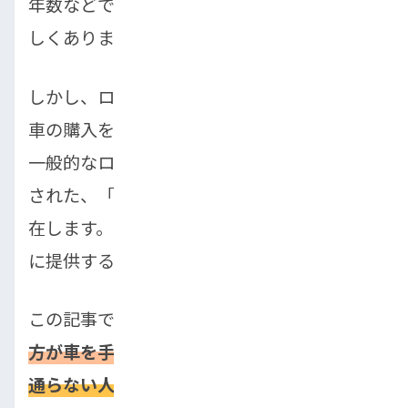
年数などで審査に通らないケースは決して珍
しくありません。
しかし、ローン審査に落ちたからといって、
車の購入を諦めるのはまだ早いです。実は、
一般的なローンが通らない方々のために設計
された、「最後の砦」とも呼べるローンが存
在します。それが、中古車販売店などが独自
に提供する「自社ローン」です。
この記事では、
「ローンが通らない」と悩む
方が車を手に入れるための具体的な方法と、
通らない人の特徴、そして信頼できる業者の