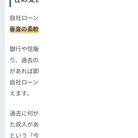
自社ローンの最大のメリットは、やはりその
審査の柔軟性
にあります。
銀行や信販会社の審査が「減点方式」であ
り、過去のマイナス情報（遅延や債務整理）
があれば即座にふるい落とされるのに対し、
自社ローンの審査は「加点方式」に近いと言
えます。
過去に何があったかよりも、「現在、安定し
た収入があるか」「毎月返済していけるか」
という「今」の状況を重要視します。そのた