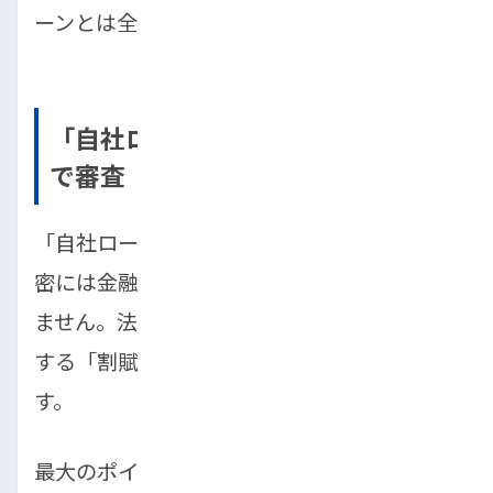
ーンとは全く異なる仕組みで動いています。
「自社ローン」は販売店独自の基準
で審査
「自社ローン」と名前がついていますが、厳
密には金融商品としての「ローン」ではあり
ません。法律上は、販売店と顧客が直接契約
する「割賦販売（分割払い）」にあたりま
す。
最大のポイントは、審査を信用情報機関や信