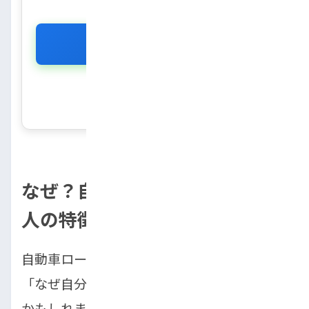
診断をスタートする
※所要時間わずか10秒・個人情報不要
なぜ？自動車ローンが通らない
人の特徴
自動車ローンの審査に落ちてしまった時、
「なぜ自分が？」と理由がわからず混乱する
かもしれません。しかし、審査には明確な基