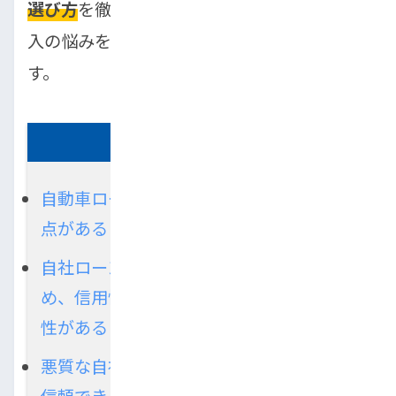
選び方
を徹底的に解説します。あなたの車購
入の悩みを解決する道筋が、ここにありま
す。
この記事の要約
自動車ローンが通らない方には5つの共通
点がある
自社ローンは独自の基準で審査するた
め、信用情報に問題があっても通る可能
性がある
悪質な自社ローンの販売店もあるため、
信頼できる業者を選ぶことが大事