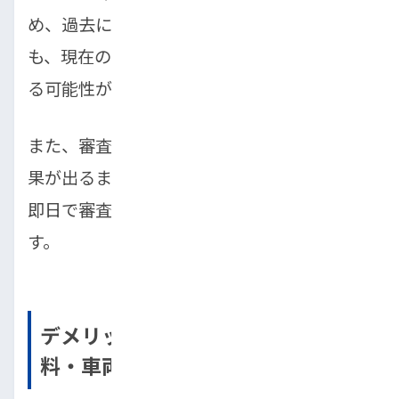
め、過去に金融事故を起こしてしまった方で
も、現在の仕事が安定していれば、審査に通
る可能性が十分にあります。
また、審査が販売店内部で完結するため、結
果が出るまでのスピードが非常に速く、最短
即日で審査結果がわかることも大きな魅力で
す。
デメリットと注意点：金利・手数
料・車両価格