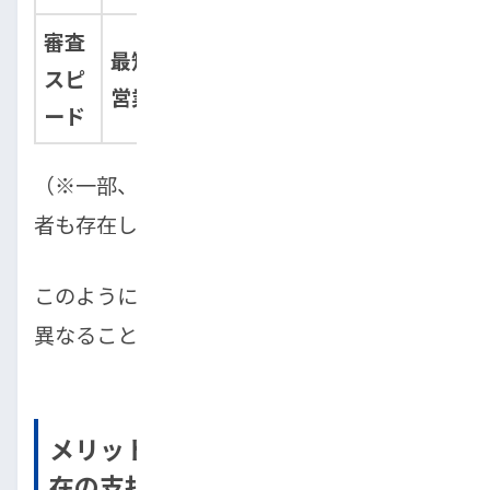
審査
最短即日〜2
スピ
2営業日〜1週間程度
営業日
ード
（※一部、信用情報を照会する自社ローン業
者も存在します）
このように、審査の仕組みや基準が根本的に
異なることがわかります。
メリット：過去の信用情報より「現
在の支払い能力」を重視