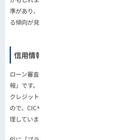
準があり、通らない方にはいくつかの共通す
る傾向が見られます。
信用情報機関に懸念がある
ローン審査で最も重視されるのが「信用情
報」です。これは、あなたの過去のローンや
クレジットカードの利用履歴が記録されたも
ので、CICやJICCといった信用情報機関が管
理しています。
俗に「ブラックリスト」と呼ばれる状態は、