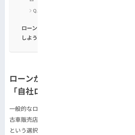
Q. 保証人なしでも利用できますか？
ローンが通らない人の為のローンを検討
しよう
ローンが通らない人のための
「自社ローン」とは？
一般的なローンが通らない方々のために、中
古車販売店が独自に提供する「自社ローン」
という選択肢があります。これは、従来のロ