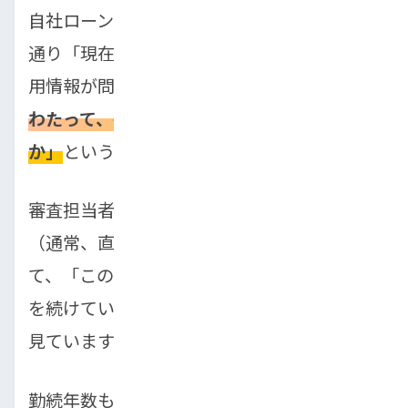
自社ローンの審査で最も重要なのは、前述の
通り「現在の安定した収入」です。過去の信
用情報が問われない分、
「今、そして未来に
わたって、毎月滞りなく支払いを続けられる
か」
という点に審査の焦点が絞られます。
審査担当者は、あなたが提出する給与明細
（通常、直近2〜3ヶ月分）や源泉徴収票を見
て、「この収入なら、希望する車の分割払い
を続けていける」と判断できるかをシビアに
見ています。
勤続年数も重要です。最低でも3ヶ月〜半年