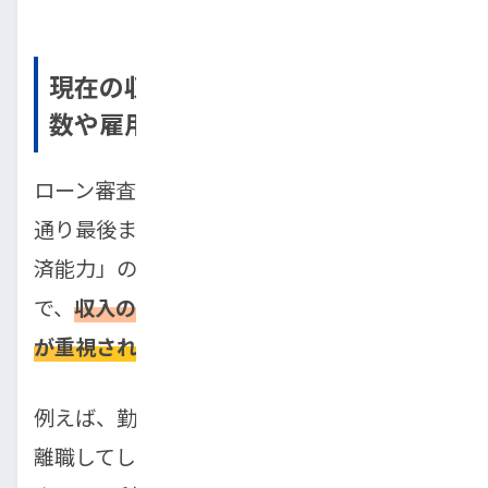
現在の収入が安定していない 勤続年
数や雇用形態
ローン審査の核心は、「貸したお金を、契約
通り最後まで返済してくれるか」という「返
済能力」の確認です。この返済能力を測る上
で、
収入の「金額」と同じくらい「安定性」
が重視されます。
例えば、勤続年数が1年未満の場合、すぐに
離職してしまうリスクがあると判断され、審