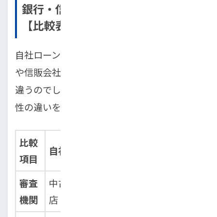
銀行・信販ローンとの決定的な違い
【比較表】
自社ローンと、一般的な銀行マイカーローン
や信販会社のオートローンは、何が具体的に
違うのでしょうか。以下の比較表で、その特
性の違いを明確に理解しましょう。
比較
自社ローン
銀行・信販ローン
項目
審査
中古車販売
銀行、信販会社、保
機関
店（独自）
証会社