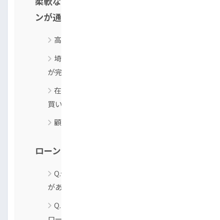
柔軟な独自審査！「トップラン」がロー
ンが通らない人に選ばれる理由
高い審査通過率を実現
埼玉の店舗から「全国対応」LINEで全て
が完結
在庫にない車もOK！専門スタッフによる
買い付けサービス
顧客に寄り添う姿勢と豊富な販売実績
ローンが通らない人からのよくある質問
Q.債務整理・任意整理や自己破産の経験
があっても車は買えますか？
Q. パートやアルバイト、年金受給者でも
ローンは組めますか？