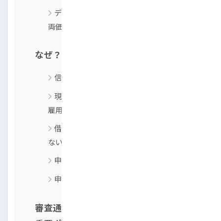
デメリットと注意点：金利・手数料・車
両価格
なぜ？自動車ローンが通らない人の特徴
信用情報機関に懸念がある
現在の収入が安定していない 勤続年数や
雇用形態
借入希望額と年収のバランスが取れてい
ない
申し込みブラックになっている
申告内容に不備や虚偽があった
審査通過の鍵は？自社ローンで見られる