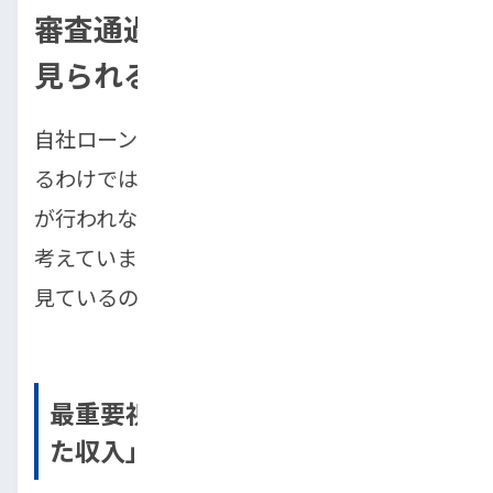
審査通過の鍵は？自社ローンで
見られる重要ポイント
自社ローンは審査が柔軟とはいえ、誰でも通
るわけではありません。販売店側も「支払い
が行われない」リスクを最小限に抑えたいと
考えています。審査において具体的にどこを
見ているのか、そのポイントを解説します。
最重要視されるのは「現在の安定し
た収入」