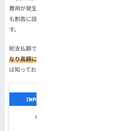
費用が発生したり、車両本体価格が相場より
も割高に設定されていたりするのが一般的で
す。
総支払額で比較すると、
銀行ローンよりもか
なり高額になるケースがほとんど
であること
は知っておきましょう。
【無料】10秒で分かる！自社ローン審査診断
ローン審査に通るか不安な方へ。
あなたの通過確率を
匿名・無料
で診断します。