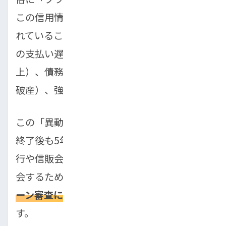
この信用情報に「異動」という情報が記録さ
れていることを指します。具体的には、長期
の支払い遅延（61日以上または3ヶ月以
上）、債務整理（任意整理、個人再生、自己
破産）、強制解約などが該当します。
この「異動」情報が一度登録されると、契約
終了後も5年〜10年間は記録が残ります。銀
行や信販会社は、審査時にこの情報を必ず照
会するため、
異動情報がある限り、新規のロ
ーン審査に通ることは極めて困難
になりま
す。