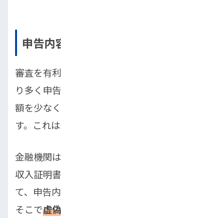
申告内容に不備や虚偽があった
審査を有利に進めたい一心で、年収を実際よ
り多く申告したり、他社からの借入件数や金
額を少なく申告したりするケースがありま
す。これは絶対にやめてください。
金融機関は、あなたが提出した勤務先情報や
収入証明書、そして信用情報の照会によっ
て、申告内容の裏付けを徹底的に行います。
そこで
虚偽の申告が発覚した場合、即座に審