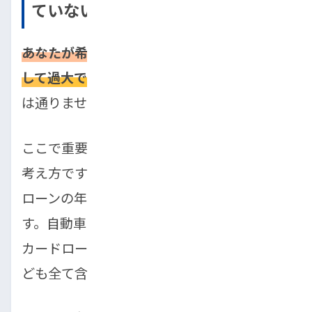
ていない
あなたが希望する借入額が、現在の年収に対
して過大であると判断された
場合も、審査に
は通りません。
ここで重要になるのが「返済負担率」という
考え方です。これは、年収に占めるすべての
ローンの年間総返済額の割合を示す数値で
す。自動車ローンだけでなく、住宅ローン、
カードローン、スマートフォンの分割払いな
ども全て含まれます。