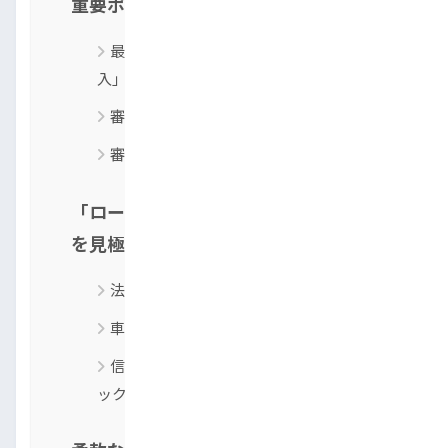
重要ポイント
最重要視されるのは「現在の安定した収
入」
審査通過率を高める3つのコツ
審査に必要な書類一覧
「ローンが通らない人」を狙う悪質業者
を見極める方法
法外な手数料や不透明な諸費用
車両の状態が著しく悪い
信頼できる販売店の見極め方 3つのチェ
ックポイント