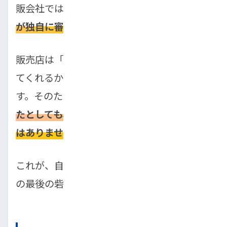
販会社ではなく、
車を販売する中古車販売店
が独自に審査を行う
点です。
販売店は「この人は、最後まで分割で支払っ
てくれるか」という独自の基準で判断しま
す。そのため、過去に
信用情報で問題があっ
たとしても、それだけで門前払いされること
はありません。
これが、自社ローンが「ローンが通らない人
の最後の砦」と呼ばれる最大の理由です。