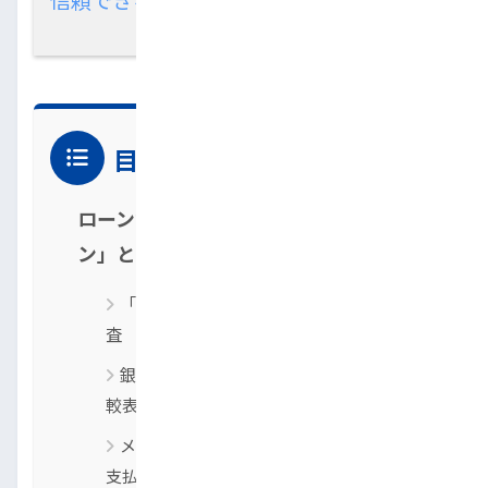
目次
ローンが通らない人のための「自社ロー
ン」とは？
「自社ローン」は販売店独自の基準で審
査
銀行・信販ローンとの決定的な違い【比
較表】
メリット：過去の信用情報より「現在の
支払い能力」を重視