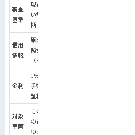
現在の支払
過去の信用情報（CI
審査
い能力、人
C/JICC）、年収、勤
基準
柄
続年数
原則として
信用
照会しない
必ず照会する
情報
（※）
0%（別途、
金利
手数料や保
年1.5% 〜 8.0%程度
証料）
その販売店
対象
原則自由（新車・中
の在庫車両
車両
古車）
のみ