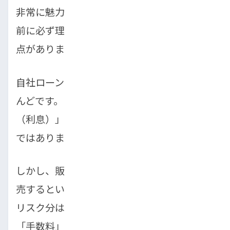
非常に魅力的な自社ローンですが、利用する
前に必ず理解しておくべきデメリットや注意
点があります。
自社ローンは「金利0%」を謳う業者がほと
んどです。これは、利息制限法上の「金利
（利息）」を受け取っていないため、間違い
ではありません。
しかし、販売店は審査が通らない人に車を販
売するというリスクを負っているため、その
リスク分は当然ながら価格に転嫁されます。
「手数料」や「保証料」といった名目で別途