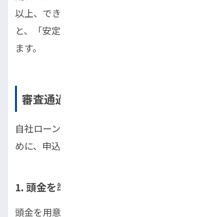
以上、できれば1年以上の勤務実績がある
と、「安定している」と見なされやすくなり
ます。
審査通過率を高める3つのコツ
自社ローンの審査通過率を少しでも高めるた
めに、申込者ができることが3つあります。
1. 頭金を準備する
頭金を用意することは、審査において非常に