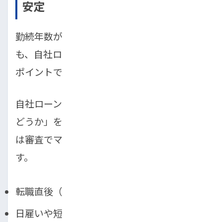
安定
勤続年数が短い、または収入が不安定な場合
も、自社ローンの審査では不利になりやすい
ポイントです。
自社ローンでは「継続的に支払いができるか
どうか」を重視するため、以下のような状況
は審査でマイナス評価を受けやすくなりま
す。
転職直後（勤続1〜3ヶ月未満）
日雇いや短期派遣など収入の変動が大きい働