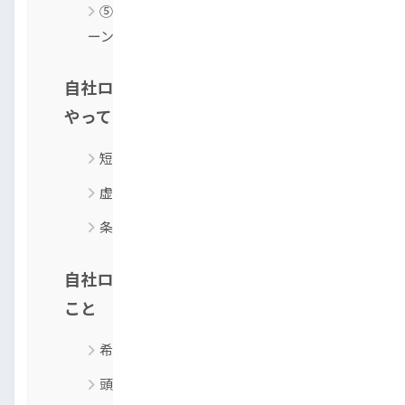
⑤そもそも「審査基準が厳しい」自社ロ
ーン店だった
自社ローンの審査に落ちたときに絶対に
やってはいけないこと
短期間で複数店舗に申し込む
虚偽申告で再挑戦する
条件を確認せず即契約する
自社ローン審査に落ちた直後にやるべき
こと
希望車種のランク（予算）を見直す
頭金を用意する・保証人を立てる