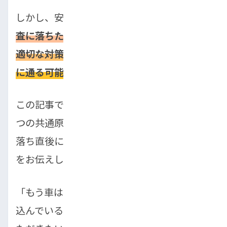
しかし、安心してください。
自社ローンの審
査に落ちたとしても、原因を正しく理解し、
適切な対策を講じれば、再チャレンジで審査
に通る可能性は十分にあります。
この記事では、自社ローンの審査に落ちる5
つの共通原因を詳しく解説したうえで、審査
落ち直後にやるべき具体的な対策アクション
をお伝えします。
「もう車は諦めるしかないのかな…」と落ち
込んでいる方にこそ、ぜひ最後まで読んでい