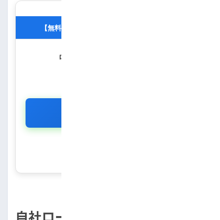
【無料】10秒で分かる！自社ローン審査診断
ローン審査に通るか不安な方へ。
あなたの通過確率を
匿名・無料
で診断します。
診断をスタートする
※所要時間わずか10秒・個人情報不要
自社ローンの審査に落ちる理由