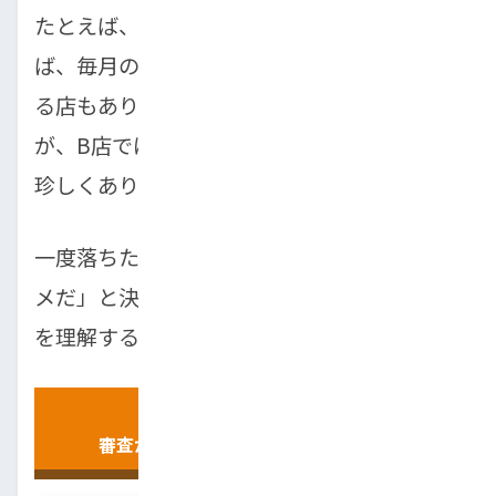
たとえば、頭金の有無を重視する店もあれ
ば、毎月の返済額と収入のバランスを重視す
る店もあります。そのため、A店では落ちた
が、B店では問題なく通ったというケースも
珍しくありません。
一度落ちたからといって、「自社ローンはダ
メだ」と決めつける必要はなく、基準の違い
を理解することが大切です。
トップラン
審査が柔軟なローンについて相談する