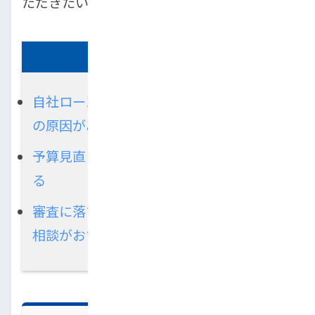
ただきたい内容です。
この記事の要約
自社ローンの審査落ちは支払能力など5つ
の原因がある
予算見直し・頭金の用意などで対策を取
る
審査に落ちて困っていたらトップランに
相談がおすすめ