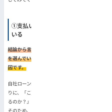
①支払い能力を超えた車種を選んで
いる
結論から言えば、収入に見合わない高額な車
を選んでいることが、審査落ちの最も多い原
因です。
自社ローンは信用情報機関を利用しない代わ
りに、「この人は本当に毎月きちんと支払え
るのか？」という点を重視して審査します。
そのため、月々の返済額が収入に対して大き