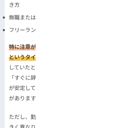
き方
無職または求職中の状態
フリーランスで収入の証明が難しいケース
特に注意が必要なのは、「転職したばかり」
というタイミングです。
たとえ年収がアップ
していたとしても、勤続年数が極端に短いと
「すぐに辞めてしまうかもしれない」「収入
が安定していない」と判断されてしまうこと
があります。
ただし、勤続年数の基準は販売店によって大
きく異なります。 厳しい店舗では「勤続1年