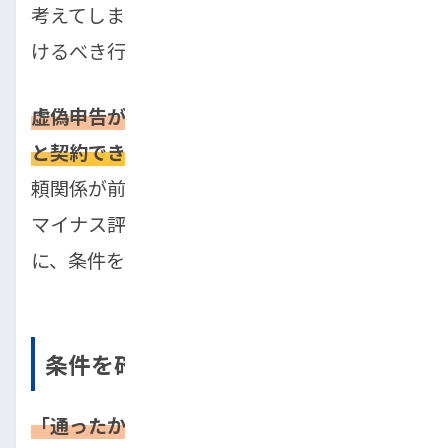
考えてしまう人もいますが、これは絶対に避
けるべき行動です。
虚偽申告が発覚した場合、その店舗では二度
と契約できなくなる可能性
がありますし、信
頼関係が前提となる自社ローンでは致命的な
マイナス評価になります。正直な情報をもと
に、条件を調整する方が現実的です。
条件を確認せず即契約する
「通ったからとりあえず契約する」という姿