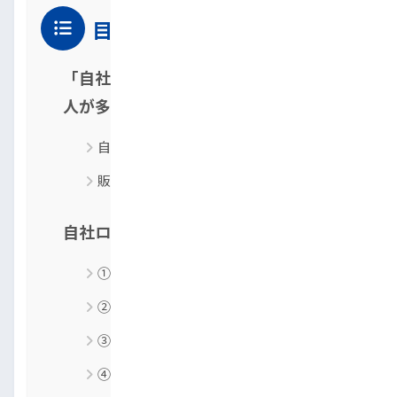
目次
「自社ローンなのに落ちた…」と感じる
人が多い理由
自社ローン＝誰でも通るという誤解
販売店ごとに審査基準が大きく違う現実
自社ローンの審査に落ちる理由5選
①支払い能力を超えた車種を選んでいる
②勤続年数が極端に短い・収入が不安定
③申告内容に嘘や矛盾があった
④保証人が用意できなかった