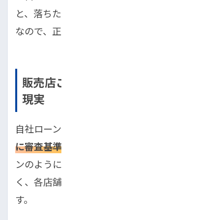
と、落ちたときのショックが大きくなりがち
なので、正しい理解が重要です。
販売店ごとに審査基準が大きく違う
現実
自社ローンのもう一つの特徴は、
販売店ごと
に審査基準が大きく異なる
点です。信販ロー
ンのように共通の審査基準があるわけではな
く、各店舗が独自の判断で可否を決めていま
す。