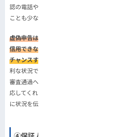
認の電話や提出書類との照合で嘘が発覚する
ことも少なくありません。
虚偽申告は審査落ちだけでなく、「この人は
信用できない」という印象を与え、再審査の
チャンスすら失う原因になります。
たとえ不
利な状況であっても、正直に申告することが
審査通過への近道です。相談次第で柔軟に対
応してくれる販売店も多いので、まずは正直
に状況を伝えましょう。
④保証人が用意できなかった