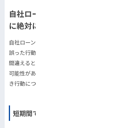
自社ローンの審査に落ちたとき
に絶対にやってはいけないこと
自社ローンに落ちた直後は、不安や焦りから
誤った行動を取りがちです。しかし、対応を
間違えると、次のチャンスまで潰してしまう
可能性があります。ここでは、特に避けるべ
き行動について解説します。
短期間で複数店舗に申し込む