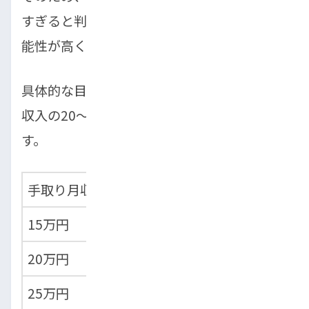
すぎると判断された場合、審査に通らない可
能性が高くなります。
具体的な目安として、月々の返済額は手取り
収入の20〜25%以内に収めるのが理想的で
す。
手取り月収
理想的な月々返済額
15万円
3〜3.75万円以内
20万円
4〜5万円以内
25万円
5〜6.25万円以内