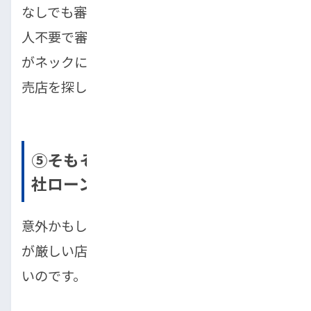
なしでも審査可能なケースや、そもそも保証
人不要で審査を行う店舗もあります。保証人
がネックになっている方は、保証人不要の販
売店を探してみることをおすすめします。
⑤そもそも「審査基準が厳しい」自
社ローン店だった
意外かもしれませんが、「たまたま審査基準
が厳しい店舗だった」というケースも実は多
いのです。