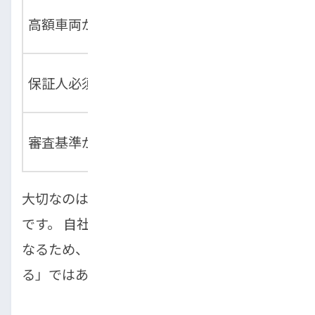
幅広い価格帯の在庫
高額車両がメイン
がある
保証人なしでも相談
保証人必須
可能
個別の事情を考慮し
審査基準が画一的
てくれる
大切なのは、一度の審査落ちで諦めないこと
です。 自社ローンの審査基準は店舗ごとに異
なるため、「A店で落ちた＝どこでも落ち
る」ではありません。