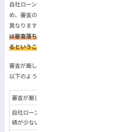
自社ローンは販売店が独自に審査を行うた
め、審査の通りやすさは店舗によって大きく
異なります。
同じ条件の申込者でも、A店で
は審査落ちになり、B店ではすんなり通過す
るということは珍しくありません。
審査が厳しくなりやすい店舗の特徴として、
以下のような傾向があります。
審査が厳しい傾向
審査が柔軟な傾向
自社ローンの取扱実
自社ローン専門また
績が少ない
は取扱実績が豊富