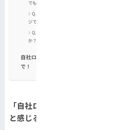
でも大丈夫ですか？
Q. どれくらい期間を空ければ再チャレン
ジできますか？
Q. 在籍確認や職場への連絡はあります
か？
自社ローン審査に落ちた人も諦めない
で！
「自社ローンなのに落ちた…」
と感じる人が多い理由