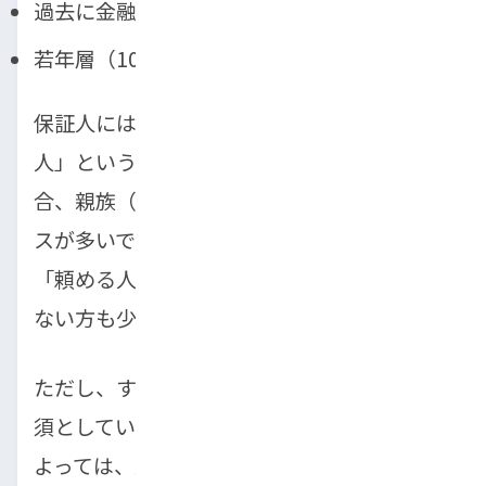
過去に金融事故の履歴がある場合
若年層（10代後半〜20代前半）の場合
保証人には一般的に「安定した収入がある成
人」という条件が求められます。多くの場
合、親族（両親・兄弟など）に依頼するケー
スが多いですが、「家族に知られたくない」
「頼める人がいない」という理由で用意でき
ない方も少なくありません。
ただし、すべての自社ローン店が保証人を必
須としているわけではありません。 販売店に
よっては、頭金を多めに入れることで保証人