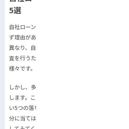
5選
自社ローンの審査に落ちた場合、そこには必
ず理由があります。一般的な銀行ローンとは
異なり、自社ローンは販売店独自の基準で審
査を行うため、落ちる原因も店舗によって
様々です。
しかし、多くのケースに共通する原因は存在
します。ここでは、自社ローン審査で特に多
い5つの落ちる原因を詳しく解説します。自
分に当てはまるものがないか、一つずつ確認
してみてください。