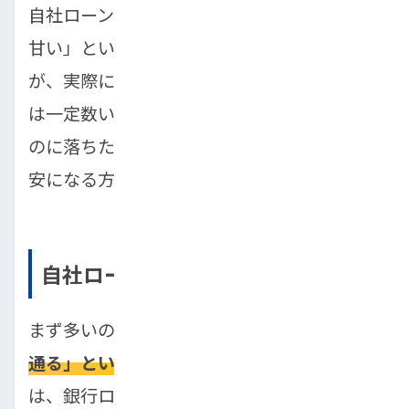
自社ローンは「信用情報を見ない」「審査が
甘い」といったイメージを持たれがちです
が、実際には自社ローンでも審査に落ちる人
は一定数います。そのため、「自社ローンな
のに落ちた＝自分はもう無理なのでは」と不
安になる方も少なくありません。
自社ローン＝誰でも通るという誤解
まず多いのが、
「自社ローンなら誰でも必ず
通る」という誤解
です。確かに自社ローン
は、銀行ローンや信販ローンと比べて信用情