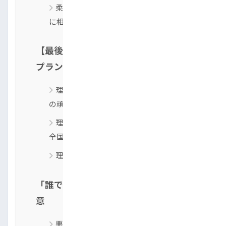
柔軟な審査を行う優良店「トップラン」
に相談する
【最後の砦】他社で断られた人が「トッ
プラン」を選ぶ理由
理由1：過去の信用情報よりも「これから
の頑張り」を評価
理由2：来店不要！LINEですべて完結する
全国対応
理由3：豊富な在庫と整備力による安心感
「誰でも通る」を謳う悪徳業者には要注
意
悪徳業者に見られる危険なサイン