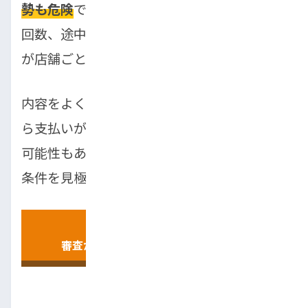
勢も危険
です。自社ローンは、金利や支払い
回数、途中解約時の条件、所有権の扱いなど
が店舗ごとに大きく異なります。
内容をよく確認せず契約してしまうと、後か
ら支払いが厳しくなり、トラブルに発展する
可能性もあります。通過した後こそ、冷静に
条件を見極めることが大切です。
トップラン
審査が柔軟なローンについて相談する