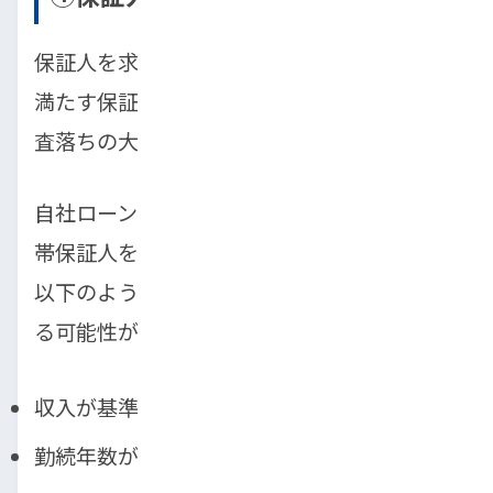
保証人を求められたにもかかわらず、条件を
満たす保証人を用意できなかったことも、審
査落ちの大きな原因の一つです。
自社ローンでは、申込者の状況によっては連
帯保証人を求められることがあります。特に
以下のようなケースでは、保証人が必要にな
る可能性が高まります。
収入が基準に満たない場合
勤続年数が短い場合