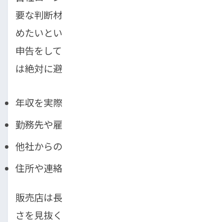
要な判断材料です。少しでも審査を有利に進
めたいという気持ちから、以下のような虚偽
申告をしてしまうケースがありますが、これ
は絶対に避けるべきです。
年収を実際より多く申告する
勤務先や雇用形態を偽る
他社からの借入状況を隠す
住所や連絡先を偽る
販売店は長年の経験から、申告内容の不自然
さを見抜く目を持っています。また、在籍確