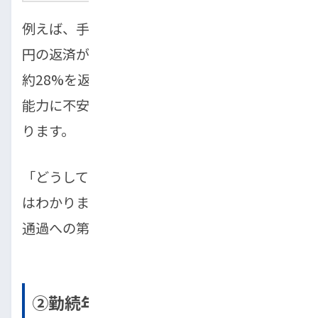
例えば、手取り月収が18万円の方が月々5万
円の返済が必要な車を希望した場合、収入の
約28%を返済に充てることになり、「支払い
能力に不安がある」と判断される可能性があ
ります。
「どうしてもこの車が欲しい」という気持ち
はわかりますが、無理のない予算設定が審査
通過への第一歩です。
②勤続年数が極端に短い・収入が不