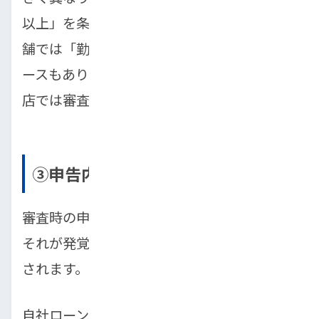
以上」を条件とする場合もあれば、柔軟な店
舗では「勤続1ヶ月でも相談可能」というケ
ースもあります。一度断られても、別の販売
店では審査に通る可能性は十分にあります。
③申告内容に嘘や矛盾があった
審査時の申告内容に嘘や矛盾があった場合、
それが発覚した時点でほぼ確実に審査は否決
されます。
自社ローンの審査では、申込者の信頼性も重