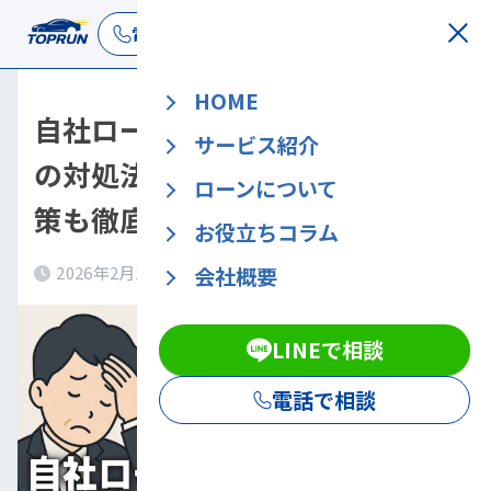
LINEで相談
電話で相談
HOME
自社ローンの審査に落ちたとき
サービス紹介
の対処法！落ちる人の特徴や対
ローンについて
策も徹底解説
お役立ちコラム
会社概要
2026年2月11日
LINEで相談
電話で相談