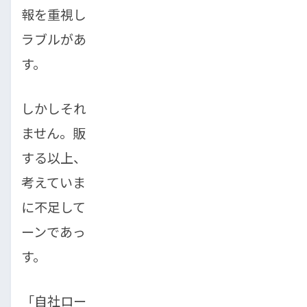
報を重視しないケースが多く、過去に金融ト
ラブルがあっても利用できる可能性がありま
す。
しかしそれは「無審査」という意味ではあり
ません。販売店側も、車両代金を分割で回収
する以上、回収できないリスクは避けたいと
考えています。そのため、返済能力が明らか
に不足していると判断された場合は、自社ロ
ーンであっても審査に落ちることがありま
す。
「自社ローン＝必ず通る」と思い込んでいる