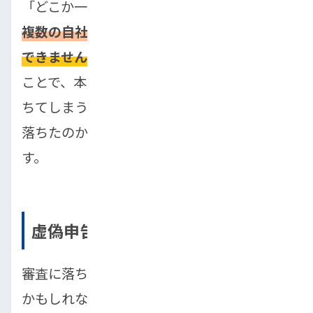
「どこか一つは通るはず」と考え、
短期間で
複数の自社ローン店に申し込むのはおすすめ
できません。
焦って準備不足のまま申し込む
ことで、本来通る可能性があった審査まで落
ちてしまうケースもあります。まずは、なぜ
落ちたのかを冷静に振り返ることが重要で
す。
虚偽申告で再挑戦する
審査に落ちた後、「収入を多めに書けば通る
かもしれない」「雇用形態をごまかそう」と