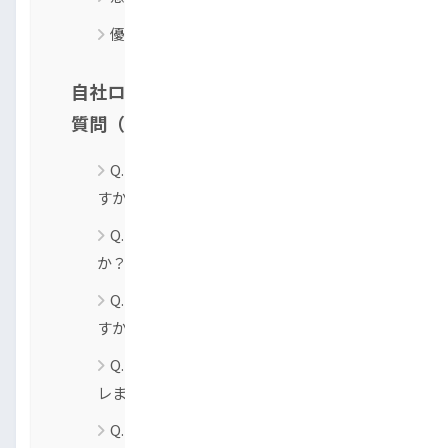
優良な販売店を見極めるポイント
自社ローン会社の審査に関するよくある
質問（Q&A）
Q. 自己破産したばかりですが申し込めま
すか？
Q. パート・アルバイトでも大丈夫です
か？
Q. 自社ローンに落ちたらブラック確定で
すか？
Q. 自社ローンに落ちた履歴は他社にもバ
レますか？
Q. 同じ自社ローン店にもう一度申し込ん